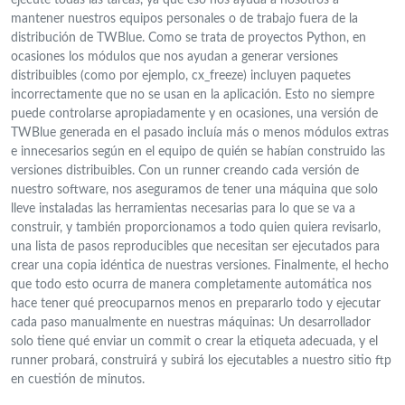
ejecute todas las tareas, ya que eso nos ayuda a nosotros a
mantener nuestros equipos personales o de trabajo fuera de la
distribución de TWBlue. Como se trata de proyectos Python, en
ocasiones los módulos que nos ayudan a generar versiones
distribuibles (como por ejemplo, cx_freeze) incluyen paquetes
incorrectamente que no se usan en la aplicación. Esto no siempre
puede controlarse apropiadamente y en ocasiones, una versión de
TWBlue generada en el pasado incluía más o menos módulos extras
e innecesarios según en el equipo de quién se habían construido las
versiones distribuibles. Con un runner creando cada versión de
nuestro software, nos aseguramos de tener una máquina que solo
lleve instaladas las herramientas necesarias para lo que se va a
construir, y también proporcionamos a todo quien quiera revisarlo,
una lista de pasos reproducibles que necesitan ser ejecutados para
crear una copia idéntica de nuestras versiones. Finalmente, el hecho
que todo esto ocurra de manera completamente automática nos
hace tener qué preocuparnos menos en prepararlo todo y ejecutar
cada paso manualmente en nuestras máquinas: Un desarrollador
solo tiene qué enviar un commit o crear la etiqueta adecuada, y el
runner probará, construirá y subirá los ejecutables a nuestro sitio ftp
en cuestión de minutos.