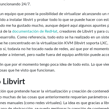
uncionando 24/7.
n equipo que posee la posibilidad de virtualizar alcanzando un
ido a instalar libvirt y probar todo lo que se puede hacer con es
ltado me ha gustado mucho, aunque dejaré aquí algunos apuntes 
á de la
documentación de RedHat
, creadores de Libvirt y para 
desarrollo. Como referencia, todo esto se ha realizado en un sis
me he concentrado en la virtualización KVM (libvirt soporta LXC,
 sí, todavía no he tocado nada de redes, así que por el momen
eder a internet, pero nadie fuera del equipo anfitrión puede acce
én que por el momento tengo poca idea de todo esto. Lo que vie
osas que he visto que funcionan.
 Libvirt
ación que pretende hacer la virtualización y creación de contened
lo muchas de las cosas que anteriormente requerían parámetros 
es manuales (como redes virtuales). La idea es que gracias a libv
apa de abstracción, se pueda gestionar la creación de contene