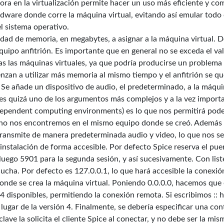
jora en la virtualización permite hacer un uso más eficiente y c
rdware donde corre la máquina virtual, evitando así emular todo
l sistema operativo.
ad de memoria, en megabytes, a asignar a la máquina virtual. D
quipo anfitrión. Es importante que en general no se exceda el va
as las máquinas virtuales, ya que podría producirse un problema 
zan a utilizar más memoria al mismo tiempo y el anfitrión se q
Se añade un dispositivo de audio, el predeterminado, a la máquin
 es quizá uno de los argumentos más complejos y a la vez importa
dependent computing environments) es lo que nos permitirá pod
 no nos encontremos en el mismo equipo donde se creó. Además 
transmite de manera predeterminada audio y video, lo que nos s
 instalación de forma accesible. Por defecto Spice reserva el pue
luego 5901 para la segunda sesión, y así sucesivamente. Con liste
ucha. Por defecto es 127.0.0.1, lo que hará accesible la conexión
nde se crea la máquina virtual. Poniendo 0.0.0.0, hacemos que 
4 disponibles, permitiendo la conexión remota. Si escribimos :: 
ugar de la versión 4. Finalmente, se debería especificar una con
lave la solicita el cliente Spice al conectar, y no debe ser la mis