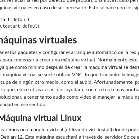
tante iniciar la red por defecto que proporciona libvirt. Esto pe
quinas virtuales en caso de ser necesario. Esto se hace con los 
tart default

áquinas virtuales
lar estos paquetes y configurar el arranque automático de la re
tos para comenzar a crear una máquina virtual. Normalmente este
 ya que como mínimo después de crear la máquina virtual se debe 
la máquina virtual se suele utilizar VNC, lo que transmite la ima
ocupa de ningún otro medio, como el audio. Afortunadamente, 
, lo que, entre otras cosas, nos ayudará, con ciertos temas puntu
olucionar, a tener tanto audio como video al manejar la máquina
ilidad en ese sentido.
Máquina virtual Linux
rearemos una máquina virtual (utilizando virt-install) donde pod
 Debian 12. Esta máquina escuchará a través del servidor Spice 