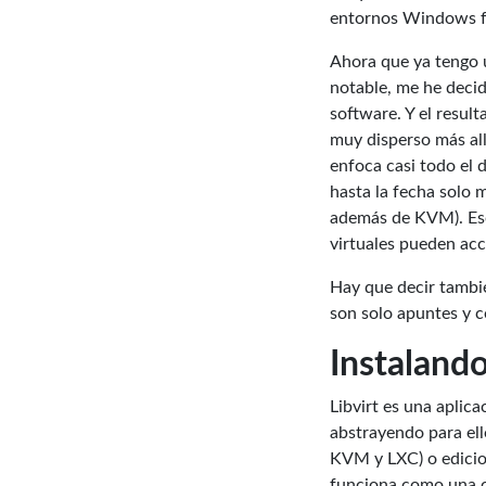
entornos Windows f
Ahora que ya tengo u
notable, me he decid
software. Y el resu
muy disperso más all
enfoca casi todo el 
hasta la fecha solo 
además de KVM). Eso
virtuales pueden acc
Hay que decir tambi
son solo apuntes y c
Instalando
Libvirt es una aplic
abstrayendo para el
KVM y LXC) o edicion
funciona como una c