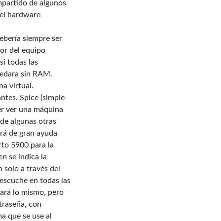
ompartido de algunos
 el hardware
ebería siempre ser
lor del equipo
si todas las
uedara sin RAM.
a virtual.
ntes. Spice (simple
er ver una máquina
de algunas otras
erá de gran ayuda
rto 5900 para la
n se indica la
 solo a través del
escuche en todas las
hará lo mismo, pero
traseña, con
ma que se use al