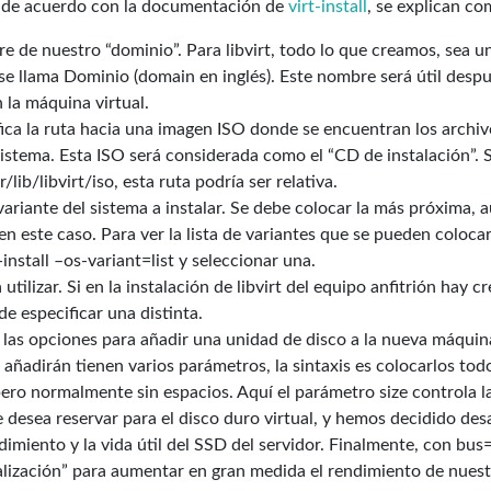
 de acuerdo con la documentación de
virt-install
, se explican co
e de nuestro “dominio”. Para libvirt, todo lo que creamos, sea u
se llama Dominio (domain en inglés). Este nombre será útil despu
 la máquina virtual.
ica la ruta hacia una imagen ISO donde se encuentran los archiv
sistema. Esta ISO será considerada como el “CD de instalación”. 
r/lib/libvirt/iso, esta ruta podría ser relativa.
variante del sistema a instalar. Se debe colocar la más próxima, 
n este caso. Para ver la lista de variantes que se pueden coloca
install –os-variant=list y seleccionar una.
utilizar. Si en la instalación de libvirt del equipo anfitrión hay 
de especificar una distinta.
n las opciones para añadir una unidad de disco a la nueva máquin
añadirán tienen varios parámetros, la sintaxis es colocarlos tod
ero normalmente sin espacios. Aquí el parámetro size controla l
 desea reservar para el disco duro virtual, y hemos decidido des
imiento y la vida útil del SSD del servidor. Finalmente, con bus
ualización” para aumentar en gran medida el rendimiento de nuest