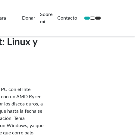
Sobre
ara
Donar
Contacto
mí
: Linux y
 PC con el Intel
e con un AMD Ryzen
r los discos duros, a
ue hasta la fecha se
zación. Tenía
 con Windows, ya que
e que corre bajo