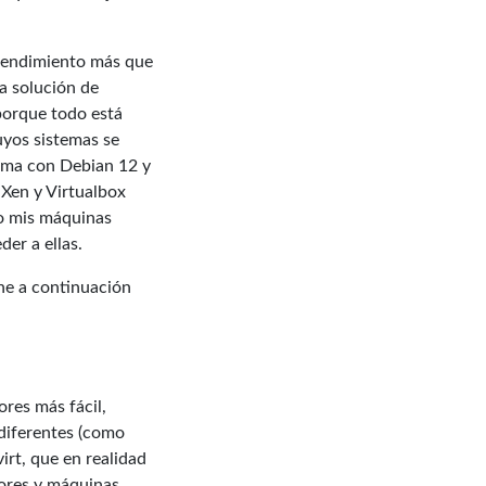
 rendimiento más que
ta solución de
porque todo está
cuyos sistemas se
tema con Debian 12 y
 Xen y Virtualbox
to mis máquinas
der a ellas.
ne a continuación
ores más fácil,
diferentes (como
irt, que en realidad
dores y máquinas