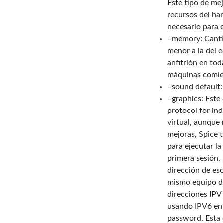
Este tipo de me
recursos del ha
necesario para e
–memory: Cantid
menor a la del e
anfitrión en tod
máquinas comien
–sound default: 
–graphics: Este
protocol for in
virtual, aunque
mejoras, Spice 
para ejecutar la
primera sesión, 
dirección de esc
mismo equipo do
direcciones IPV 
usando IPV6 en l
password. Esta c