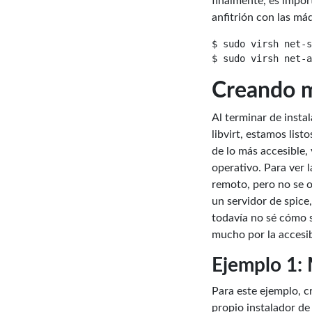
finalmente, es impor
anfitrión con las má
$ sudo virsh net-s
Creando m
Al terminar de insta
libvirt, estamos lis
de lo más accesible,
operativo. Para ver 
remoto, pero no se 
un servidor de spice
todavía no sé cómo s
mucho por la accesib
Ejemplo 1: 
Para este ejemplo, c
propio instalador de