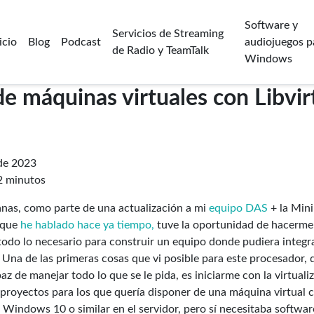
Software y
Servicios de Streaming
icio
Blog
Podcast
audiojuegos p
de Radio y TeamTalk
Windows
e máquinas virtuales con Libvirt
 de 2023
2 minutos
nas, como parte de una actualización a mi
equipo DAS
+ la Mini
 que
he hablado hace ya tiempo,
tuve la oportunidad de hacerm
odo lo necesario para construir un equipo donde pudiera integra
Una de las primeras cosas que vi posible para este procesador, q
z de manejar todo lo que se le pida, es iniciarme con la virtuali
 proyectos para los que quería disponer de una máquina virtual
n Windows 10 o similar en el servidor, pero sí necesitaba softwar