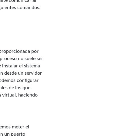
rmite comunicar al
siguientes comandos:
d proporcionada por
 proceso no suele ser
instalar el sistema
gen desde un servidor
podemos configurar
ales de los que
 virtual, haciendo
remos meter el
en un puerto