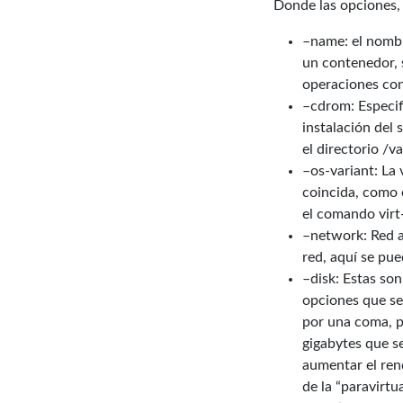
Donde las opciones,
–name: el nombr
un contenedor, 
operaciones con
–cdrom: Especif
instalación del 
el directorio /va
–os-variant: La 
coincida, como e
el comando virt-
–network: Red a 
red, aquí se pue
–disk: Estas so
opciones que se 
por una coma, p
gigabytes que se
aumentar el rend
de la “paravirt