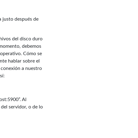
a justo después de
hivos del disco duro
ste momento, debemos
a operativo. Cómo se
nte hablar sobre el
e conexión a nuestro
sí:
ost:5900”. Al
del servidor, o de lo